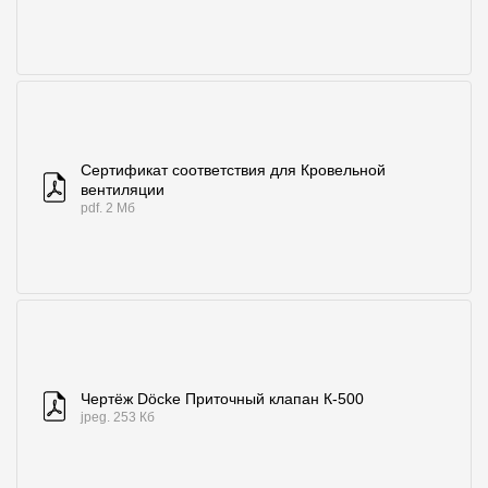
Где купить?
Кемеровская область
Сертификат соответствия для Кровельной
вентиляции
Контакты
pdf. 2 Мб
8 800 100 71 45
site@docke.ru
Адрес
125212, Россия, Москва, Головинское ш., д. 5, стр. 1
(БЦ "Водный
Режим работы
Пн-Пт - 10-19
Сб-Вс - выходной
Чертёж Döcke Приточный клапан К-500
jpeg. 253 Кб