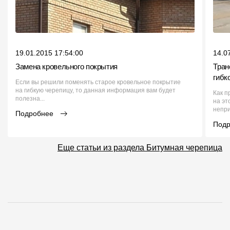
19.01.2015 17:54:00
14.0
Замена кровельного покрытия
Тран
гибк
Если вы решили поменять старое кровельное покрытие
на гибкую черепицу, то данная информация вам будет
Как п
полезна...
на эт
непри
Подробнее
Под
Еще статьи из раздела Битумная черепица