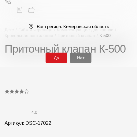
Ваш регион:
Кемеровская область
Деке
/
Гибкая черепица
/
Комплектующие для кровли
/
Кровельная вентиляция
/
Приточный клапан
/
К-500
Приточный клапан К-500
Поиск
Да
Нет
Продукция
Фасадные материалы
4.0
Сайдинг
Артикул: DSC-17022
Софиты