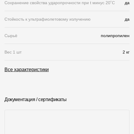
Сохранение свойства ударопрочности при t минус 20˚C
да
Чертежи
Стойкость к ультрафиолетовому излучению
да
Текстуры
Фото объектов
Сырьё
полипропилен
Вопрос-ответ/Faq
Вес 1 шт
2 кг
Статьи
Все характеристики
Сервисы
Конструктор
Документация / сертификаты
Калькулятор
Цены
Компания