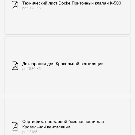
Технический лист Döcke Приточный клапан К-500
pdf. 128 Кб
О компании
Контакты
Контроль качества кровли
Качество фасадов
Награды
Декларация для Кровельной вентиляции
Отправка рекламации
pdf. 580 Кб
Предложения по сотрудничеству
Вакансии
B2B
Отзывы
Сертификат пожарной безопасности для
Кровельной вентиляции
pdf. 2 Мб