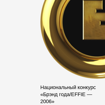
Мягкая кровля
Однослойная черепица
Ламинированная черепица
Комплектующие к кровле
Кровельная вентиляция
Водостоки
Пластиковые водосточные
системы
Металлические водосточные
системы
Водосборник
Национальный конкурс
Чердачные лестницы
«Брэнд года/EFFIE —
2006»