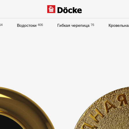
54
Водостоки
406
Гибкая черепица
76
Кровельна
Документация
Документация
Инструкции по монтажу
Технические листы
Рекламные материалы
Сертификаты
Гарантии
Чертежи
Текстуры
Фото объектов