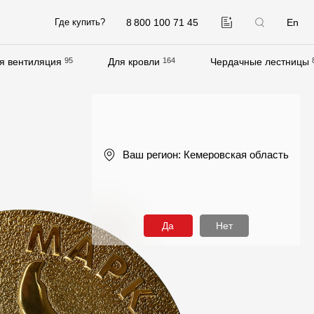
8 800 100 71 45
En
Где купить?
я вентиляция
95
Для кровли
164
Чердачные лестницы
Компания
О компании
Контакты
Ваш регион:
Кемеровская область
Контроль качества кровли
Качество фасадов
Награды
Да
Нет
Отправка рекламации
Предложения по сотрудничеству
Вакансии
B2B