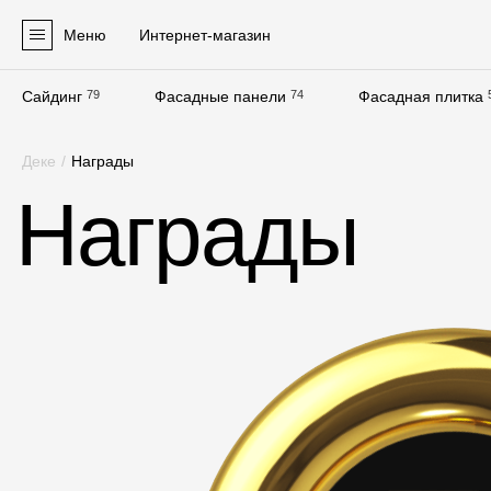
Меню
Интернет-магазин
Сайдинг
79
Фасадные панели
74
Фасадная плитка
Продукция
Деке
/
Награды
Фасадные материалы
Награды
Сайдинг
Софиты
Фасадные панели
Фасадная плитка
Комплектующие для фасадов
Пленки и мембраны