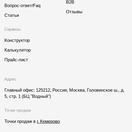
B2B
Вопрос-ответ/Faq
О компании
Отзывы
Статьи
Контакты
Сервисы
Контроль качества кровли
Конструктор
Качество фасадов
Калькулятор
Награды
Прайс-лист
Отправка рекламации
Предложения по сотрудничеству
Адрес
Вакансии
Главный офис: 125212, Россия, Москва, Головинское ш., д.
5, стр. 1
(БЦ "Водный")
B2B
Точки продаж
Отзывы
Точки продаж в
г. Кемерово