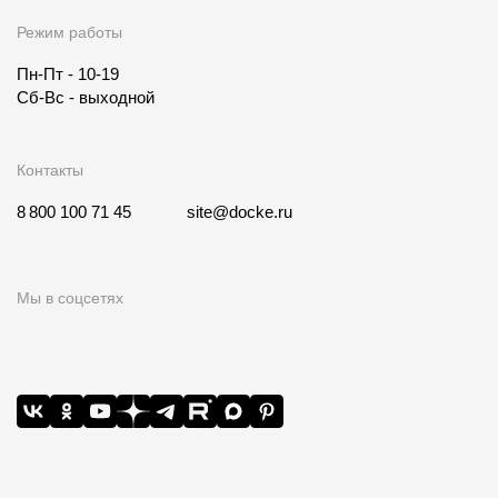
Где купить?
Режим работы
Пн-Пт - 10-19
Кемеровская область
Сб-Вс - выходной
Контакты
Контакты
8 800 100 71 45
site@docke.ru
8 800 100 71 45
site@docke.ru
Адрес
Мы в соцсетях
125212, Россия, Москва, Головинское ш., д. 5, стр. 1
(БЦ
"Водный")
Режим работы
Пн-Пт - 10-19
Сб-Вс - выходной