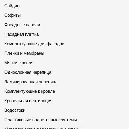
Пластиковые водосточные системы
Сайдинг
Металлические водосточные системы
Софиты
Водосборник
Фасадные панели
Фасадная плитка
Чердачные лестницы
Комплектующие для фасадов
Пленки и мембраны
Документация
Мягкая кровля
Однослойная черепица
Документация
Ламинированная черепица
Инструкции по монтажу
Комплектующие к кровле
Технические листы
Кровельная вентиляция
Рекламные материалы
Водостоки
Сертификаты
Пластиковые водосточные системы
Гарантии