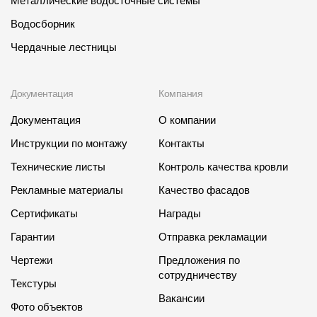
Металлические водосточные системы
Чертежи
Водосборник
Чердачные лестницы
Текстуры
Фото объектов
Документация
Компания
Вопрос-ответ/Faq
Документация
О компании
Статьи
Инструкции по монтажу
Контакты
Технические листы
Контроль качества кровли
Сервисы
Рекламные материалы
Качество фасадов
Конструктор
Сертификаты
Награды
Калькулятор
Гарантии
Отправка рекламации
Чертежи
Предложения по
Цены
сотрудничеству
Текстуры
Вакансии
Компания
Фото объектов