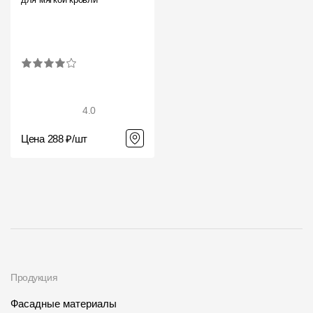
Фасадные панели
Фасадная плитка
Комплектующие для фасадов
Пленки и мембраны
4.0
Цена 288 ₽/шт
Мягкая кровля
Однослойная черепица
Ламинированная черепица
Комплектующие к кровле
Кровельная вентиляция
Продукция
Водостоки
Фасадные материалы