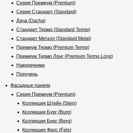
Серия Премиум (Premium)
О компании
Серия Стандарт (Standard)
Дача (Dacha)
Контакты
Стандарт Термо (Standard Termo)
Контроль качества кровли
Стандарт Металл (Standard Metal)
Качество фасадов
Премиум Термо (Premium Termo)
Награды
Премиум Термо Лонг (Premium Termo Long)
Наконечники
Отправка рекламации
Поручень
Предложения по сотрудничеству
Фасадные панели
Вакансии
Серия Премиум (Premium)
B2B
Коллекция Штейн (Stein)
Отзывы
Коллекция Бург (Burg)
Коллекция Берг (Berg)
Коллекция Фелс (Fels)