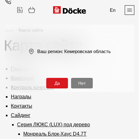
En
Деке
/
Карта сайта
Карта сайта
Поиск
Ваш регион:
Кемеровская область
Главная
Компания
Да
Нет
Контроль качества
Продукция
Награды
Контакты
Фасадные материалы
Сайдинг
Сайдинг
Серия ЛЮКС (LUX) под дерево
Софиты
Монреаль Блок-Хаус D4.7T