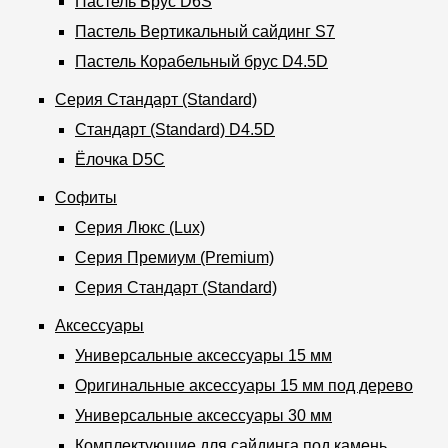
Пастель Брус D6S
Пластиковые водосточные системы
Пастель Вертикальный сайдинг S7
Металлические водосточные системы
Пастель Ко­ра­бель­ный брус D4.5D
Водосборник
Серия Стандарт (Standard)
Стандарт (Standard) D4.5D
Чердачные лестницы
Ёлочка D5C
Документация
Софиты
Серия Люкс (Lux)
Документация
Серия Премиум (Premium)
Серия Стандарт (Standard)
Инструкции по монтажу
Аксессуары
Технические листы
Универсальные аксессуары 15 мм
Рекламные материалы
Оригинальные аксессуары 15 мм под дерево
Сертификаты
Универсальные аксессуары 30 мм
Гарантии
Комплектующие для сайдинга под камень