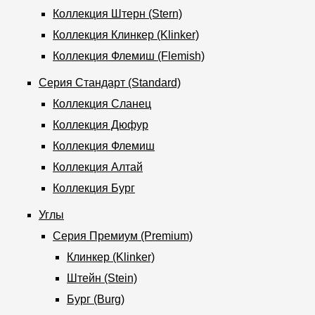
Где купить?
Коллекция Штерн (Stern)
Коллекция Клинкер (Klinker)
Кемеровская область
Коллекция Флемиш (Flemish)
Серия Стандарт (Standard)
Коллекция Сланец
Коллекция Дюфур
Контакты
Коллекция Флемиш
8 800 100 71 45
site@docke.ru
Коллекция Алтай
Адрес
Коллекция Бург
125212, Россия, Москва, Головинское ш., д. 5, стр. 1
(БЦ
"Водный")
Углы
Режим работы
Серия Премиум (Premium)
Пн-Пт - 10-19
Клинкер (Klinker)
Сб-Вс - выходной
Штейн (Stein)
Бург (Burg)