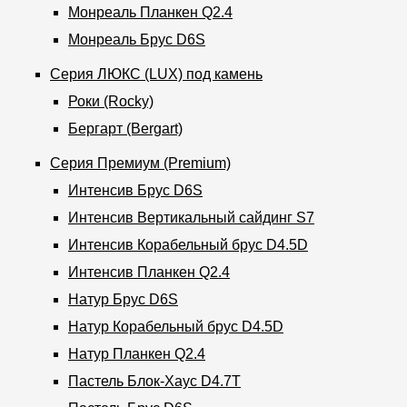
Фасадные панели
Монреаль Планкен Q2.4
Монреаль Брус D6S
Фасадная плитка
Серия ЛЮКС (LUX) под камень
Комплектующие для фасадов
Роки (Rocky)
Бергарт (Bergart)
Пленки и мембраны
Серия Премиум (Premium)
Мягкая кровля
Интенсив Брус D6S
Интенсив Вертикальный сайдинг S7
Однослойная черепица
Интенсив Ко­ра­бель­ный брус D4.5D
Ламинированная черепица
Интенсив Планкен Q2.4
Комплектующие к кровле
Натур Брус D6S
Кровельная вентиляция
Натур Ко­ра­бель­ный брус D4.5D
Натур Планкен Q2.4
Водостоки
Пастель Блок-Хаус D4.7T