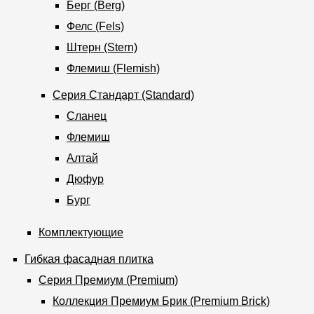
Берг (Berg)
Фелс (Fels)
Штерн (Stern)
Флемиш (Flemish)
Серия Стандарт (Standard)
Сланец
Флемиш
Алтай
Дюфур
Бург
Комплектующие
Гибкая фасадная плитка
Серия Премиум (Premium)
Коллекция Премиум Брик (Premium Brick)