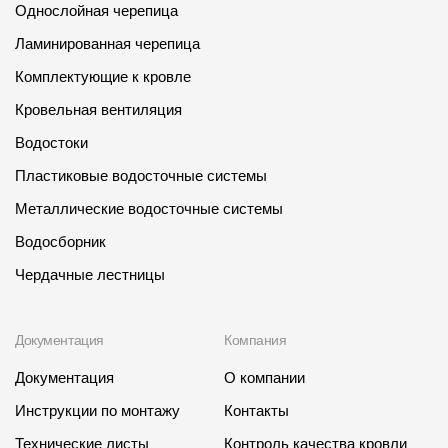
Где купить?
Однослойная черепица
Ламинированная черепица
Кемеровская область
Комплектующие к кровле
Кровельная вентиляция
Водостоки
Пластиковые водосточные системы
Контакты
Металлические водосточные системы
8 800 100 71 45
site@docke.ru
Водосборник
Адрес
Чердачные лестницы
125212, Россия, Москва, Головинское ш., д. 5, стр. 1
(БЦ
"Водный")
Режим работы
Документация
Компания
Пн-Пт - 10-19
Документация
О компании
Сб-Вс - выходной
Инструкции по монтажу
Контакты
Технические листы
Контроль качества кровли