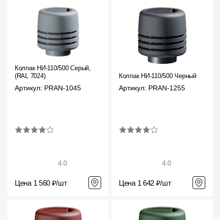
Пластиковые водосточные системы
Металлические водосточные системы
Водосборник
Чердачные лестницы
Колпак НИ-110/500 Серый,
(RAL 7024)
Колпак НИ-110/500 Черный
Артикул: PRAN-1045
Артикул: PRAN-1255
Документация
Документация
Инструкции по монтажу
Технические листы
4.0
4.0
Рекламные материалы
Цена 1 560 ₽/шт
Цена 1 642 ₽/шт
Сертификаты
Гарантии