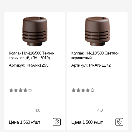
Фасадные панели
Фасадная плитка
Комплектующие для фасадов
Пленки и мембраны
Колпак НИ-110/500 Тёмно-
Колпак НИ-110/500 Светло-
коричневый, (RAL 8019)
коричневый
Мягкая кровля
Артикул: PRAN-1255
Артикул: PRAN-1172
Однослойная черепица
Ламинированная черепица
Комплектующие к кровле
Кровельная вентиляция
4.0
4.0
Цена 1 560 ₽/шт
Цена 1 560 ₽/шт
Водостоки