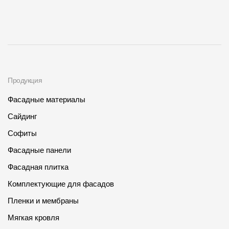
О компании
Контакты
Контроль качества кровли
Качество фасадов
Продукция
Награды
Фасадные материалы
Отправка рекламации
Сайдинг
Софиты
Предложения по сотрудничеству
Фасадные панели
Вакансии
Фасадная плитка
B2B
Комплектующие для фасадов
Отзывы
Пленки и мембраны
Мягкая кровля