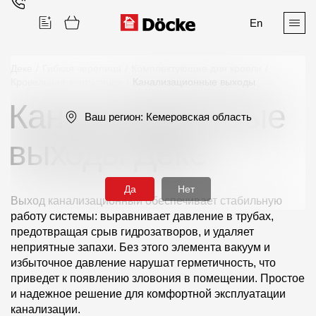
En
Деке
/
Гибкая черепица
/
Комплектующие для кровли
/
Кровельная вентиляция
/
Канализационные выходы
Канализационные
Поиск
Ваш регион:
Кемеровская область
выходы Дёке
Да
Нет
Выход канализационный обеспечивает стабильную
Продукция
работу системы: выравнивает давление в трубах,
предотвращая срыв гидрозатворов, и удаляет
Фасадные материалы
неприятные запахи. Без этого элемента вакуум и
избыточное давление нарушат герметичность, что
Сайдинг
приведет к появлению зловония в помещении. Простое
и надежное решение для комфортной эксплуатации
Софиты
канализации.