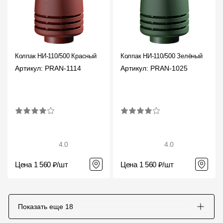
Чертежи
Текстуры
Фото объектов
Колпак НИ-110/500 Красный
Колпак НИ-110/500 Зелёный
Артикул: PRAN-1114
Артикул: PRAN-1025
Вопрос-ответ/Faq
Статьи
Сервисы
4.0
4.0
Конструктор
Цена 1 560 ₽/шт
Цена 1 560 ₽/шт
Калькулятор
Цены
Показать еще
18
Компания