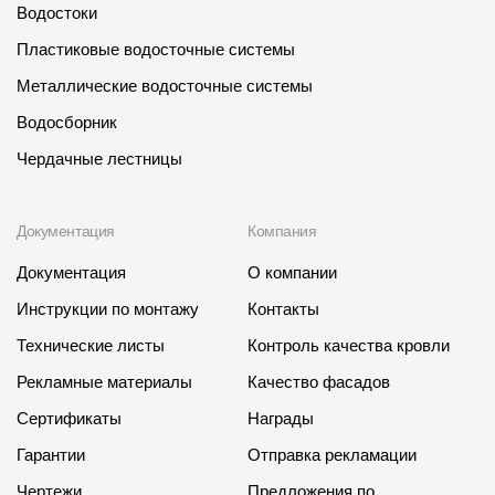
Где купить?
Водостоки
Пластиковые водосточные системы
Кемеровская область
Металлические водосточные системы
Водосборник
Чердачные лестницы
Контакты
Документация
Компания
8 800 100 71 45
site@docke.ru
Документация
О компании
Адрес
125212, Россия, Москва, Головинское ш., д. 5, стр. 1
(БЦ "Водный
Инструкции по монтажу
Контакты
Технические листы
Контроль качества кровли
Режим работы
Рекламные материалы
Качество фасадов
Пн-Пт - 10-19
Сб-Вс - выходной
Сертификаты
Награды
Гарантии
Отправка рекламации
Чертежи
Предложения по