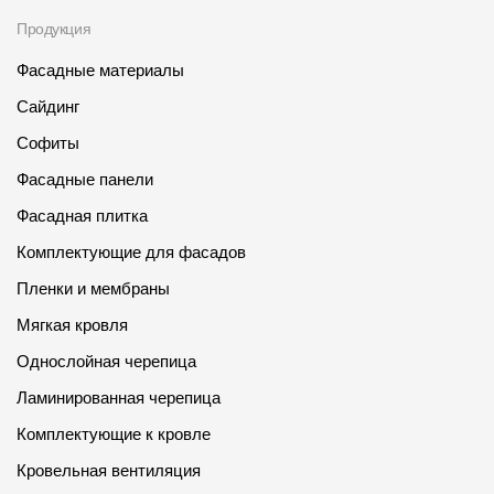
Продукция
О компании
Фасадные материалы
Контакты
Сайдинг
Контроль качества кровли
Софиты
Качество фасадов
Фасадные панели
Награды
Фасадная плитка
Отправка рекламации
Комплектующие для фасадов
Пленки и мембраны
Предложения по сотрудничеству
Мягкая кровля
Вакансии
Однослойная черепица
B2B
Ламинированная черепица
Отзывы
Комплектующие к кровле
Кровельная вентиляция