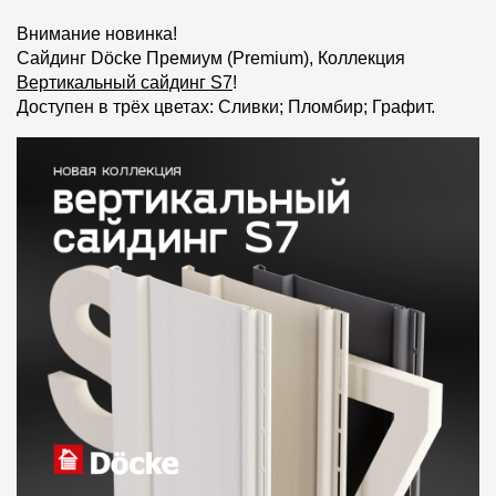
Фасадные панели
Внимание новинка!
Фасадная плитка
Сайдинг Döcke Премиум (Premium), Коллекция
Вертикальный сайдинг S7
!
Комплектующие для фасадов
Доступен в трёх цветах: Сливки; Пломбир; Графит.
Пленки и мембраны
Мягкая кровля
Однослойная черепица
Ламинированная черепица
Комплектующие к кровле
Кровельная вентиляция
Водостоки